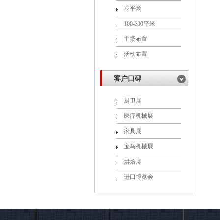
72平米
100-300平米
主场布置
活动布置
客户口碑
厨卫展
医疗机械展
家具展
宝马机械展
烘焙展
进口博览会
联系蜜柚APP下载展览