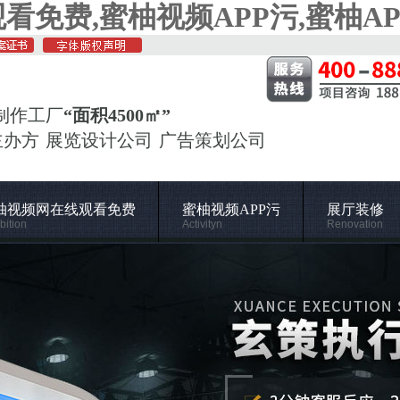
看免费,蜜柚视频APP污,蜜柚A
制作工厂
“面积4500㎡”
主办方 展览设计公司 广告策划公司
柚视频网在线观看免费
蜜柚视频APP污
展厅装修
bition
Activityn
Renovation
载