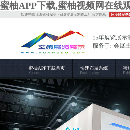
蜜柚APP下载,蜜柚视频网在线观
欢迎光临 上海蜜柚APP下载展览展示制作工厂 官方网站
15年展览展示
服务于: 会展
蜜柚APP下载首页
快速布展系统
蜜
Xuanceo
Fast display
Exhi
常用材料
施工管理
关于蜜柚APP下
Supporting
Construction
About