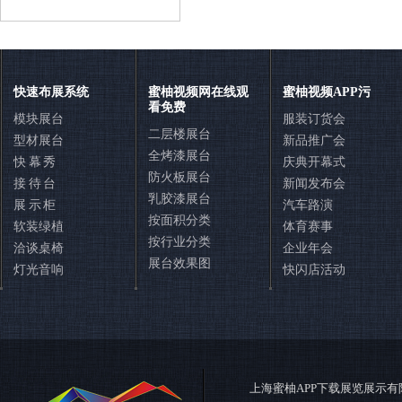
联系蜜柚APP下载展览
快速布展系统
蜜柚视频网在线观
蜜柚视频APP污
看免费
模块展台
服装订货会
二层楼展台
型材展台
新品推广会
全烤漆展台
快 幕 秀
庆典开幕式
防火板展台
接 待 台
新闻发布会
乳胶漆展台
展 示 柜
汽车路演
按面积分类
软装绿植
体育赛事
按行业分类
洽谈桌椅
企业年会
展台效果图
灯光音响
快闪店活动
400-888-7380
在线咨询
在线QQ咨询
在线留言
上海蜜柚APP下载展览展示