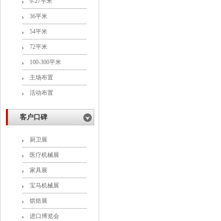
9-27平米
36平米
54平米
72平米
100-300平米
主场布置
活动布置
客户口碑
厨卫展
医疗机械展
家具展
宝马机械展
烘焙展
进口博览会