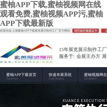
蜜柚APP下载,蜜柚视频网在线
观看免费,蜜柚视频APP污,蜜柚
APP下载最新版
欢迎光临 上海蜜柚APP下载展览展示制作工厂 官方网站
15年展览展示制作工厂
服务于: 会展主办方 
蜜柚APP下载首页
快速布展系统
蜜柚视频网在
Xuanceo
Fast display
Exhibition
常用材料
施工管理
关于蜜柚APP下载
Supporting
Construction
About