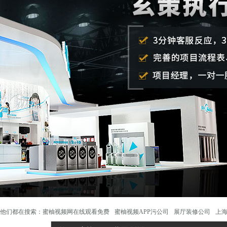
他们都在搜索：
蜜柚视频网在线观看免费
蜜柚视频APP污公司
展厅装修公司
上